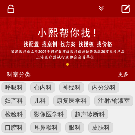




首页
资讯
仪器
医疗资讯
科室分类
更多
呼吸科
心内科
神经科
内分泌科
妇产科
儿科
康复医学科
注射/输液室
检验科
影像医学科
超声诊断科
口腔科
耳鼻喉科
眼科
皮肤科