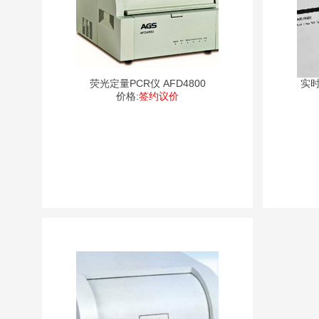
荧光定量PCR仪 AFD4800
实时
价格:
签约议价