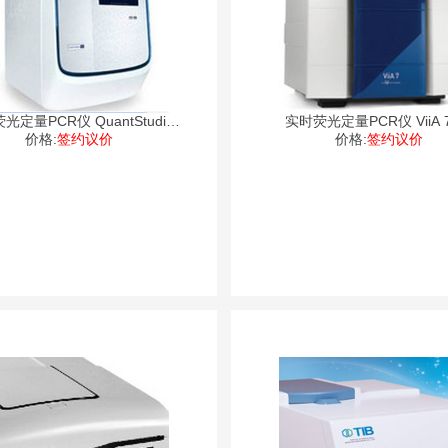
光定量PCR仪 QuantStudio
实时荧光定量PCR仪 ViiA 7
价格:
签约议价
Dx
价格:
签约议价