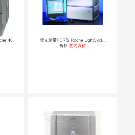
ghtCycler 48
荧光定量PCR仪 Roche LightCycler
价格:
签约议价
4