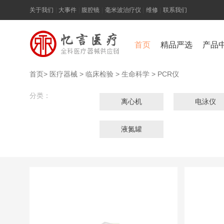
关于我们
|
大事件
|
腹腔镜
|
毫米波治疗仪
|
维修
|
联系我们
首页
精品严选
产品
首页
>
医疗器械
>
临床检验
>
生命科学
>
PCR仪
分类：
离心机
电泳仪
液氮罐