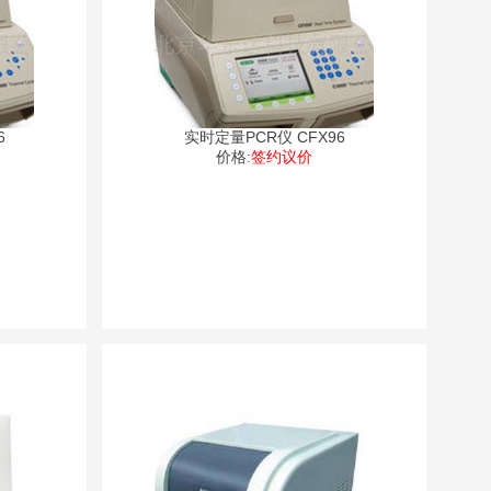
6
实时定量PCR仪 CFX96
价格:
签约议价