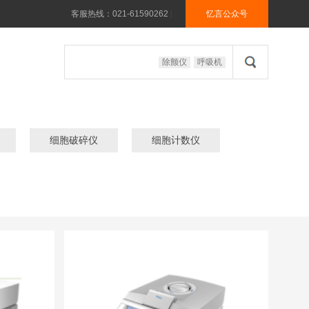
客服热线：021-61590262
|
忆言公众号
除颤仪
呼吸机
细胞破碎仪
细胞计数仪