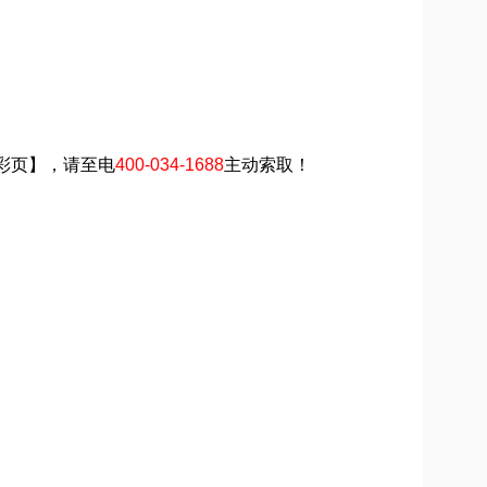
传彩页】，请至电
400-034-1688
主动索取！