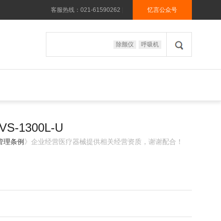
客服热线：021-61590262
|
忆言公众号
除颤仪
呼吸机
-1300L-U
管理条例
》企业经营医疗器械提供相关经营资质，谢谢配合！