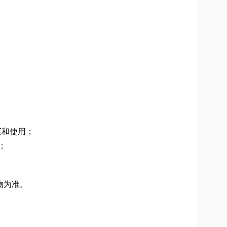
买和使用；
；
物为准。