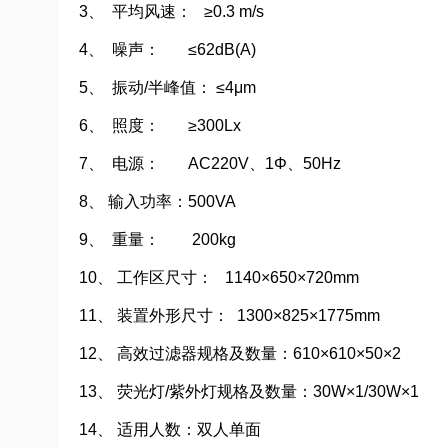
3、 平均风速： ≥0.3 m/s
4、 噪声： ≤62dB(A)
5、 振动/半峰值： ≤4μm
6、 照度： ≥300Lx
7、 电源： AC220V、1Φ、50Hz
8、 输入功率：500VA
9、 重量： 200kg
10、 工作区尺寸： 1140×650×720mm
11、 装置外形尺寸： 1300×825×1775mm
12、 高效过滤器规格及数量：610×610×50×2
13、 荧光灯/紫外灯规格及数量：30W×1/30W×1
14、 适用人数：双人单面