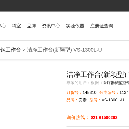
中心
科室
品牌
资讯中心
实验仪器
注册证查询
锈钢工作台
> 洁净工作台(新颖型) VS-1300L-U
洁净工作台(新颖型) VS
尊敬的用户：根据《
医疗器械监督
订货号：
145310
分类编号：
1134
品牌：
安泰
型号：
VS-1300L-U
询价热线：
021-61590262