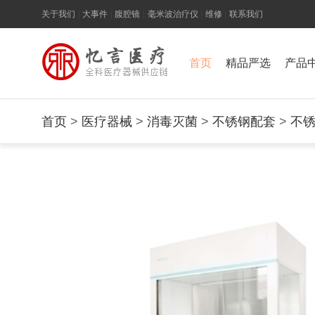
关于我们
|
大事件
|
腹腔镜
|
毫米波治疗仪
|
维修
|
联系我们
首页
精品严选
产品
首页
>
医疗器械
>
消毒灭菌
>
不锈钢配套
>
不