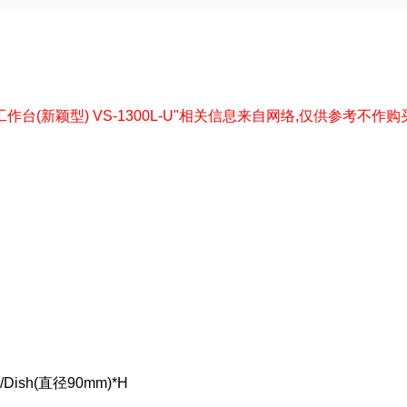
下"洁净工作台(新颖型) VS-1300L-U"相关信息来自网络,仅供参考不作购买下单依
sh(直径90mm)*H