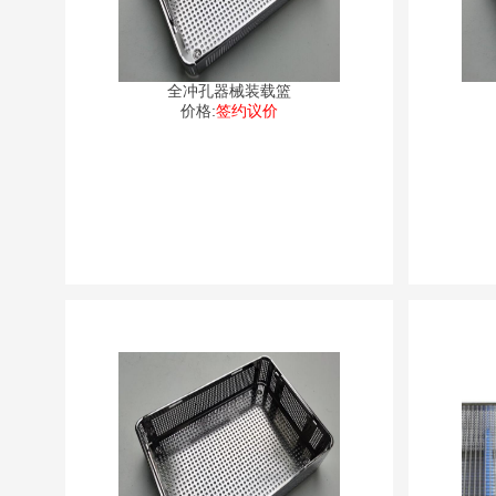
全冲孔器械装载篮
价格:
签约议价