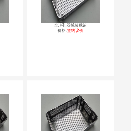
全冲孔器械装载篮
价格:
签约议价