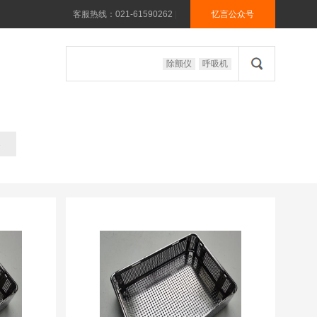
客服热线：021-61590262
|
忆言公众号
除颤仪
呼吸机
架