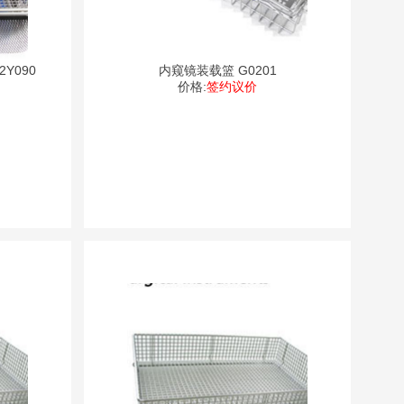
Y090
内窥镜装载篮 G0201
价格:
签约议价