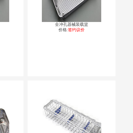
全冲孔器械装载篮
价格:
签约议价