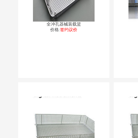
全冲孔器械装载篮
价格:
签约议价