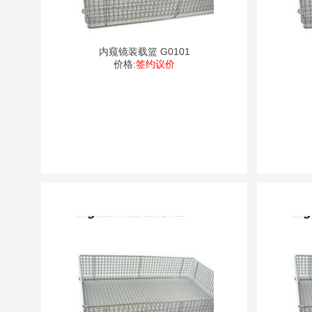
内窥镜装载篮 G0101
价格:
签约议价