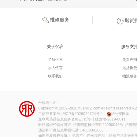
维修服务
退货
关于忆言
服务支
了解忆言
免责声明
加入忆言
退货换货
联系我们
物流服务
合规既生命!
Copyright © 2009-2020
huanxiyl.com
All rights reserved V.
工信部备案号:
沪ICP备2026029724号-1
沪公安网备:
互联网药品信息服务资格证: (沪)-非经营性-2019-0011
医疗器械经营许可证: 沪青药监械经营许20250048号 沪青药
违法和不良信息举报电话：4000341688
知识产权侵权投诉： 忆言不生产医疗产品，所有产品均来自于各