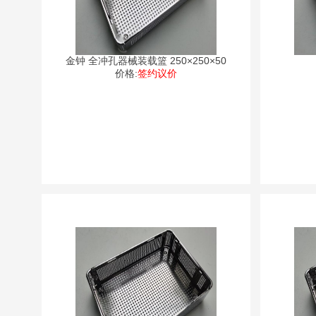
金钟 全冲孔器械装载篮 250×250×50
价格:
签约议价