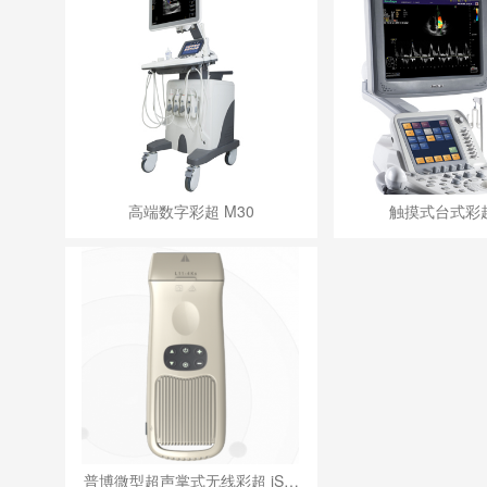
高端数字彩超 M30
触摸式台式彩超
普博微型超声掌式无线彩超 iS…