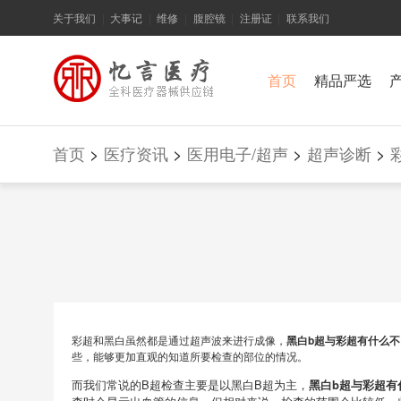
关于我们
大事记
维修
腹腔镜
注册证
联系我们
|
|
|
|
|
首页
精品严选
首页
>
医疗资讯
>
医用电子/超声
>
超声诊断
>
彩超和黑白虽然都是通过超声波来进行成像，
黑白b超与彩超有什么不
些，能够更加直观的知道所要检查的部位的情况。
而我们常说的B超检查主要是以黑白B超为主，
黑白b超与彩超有