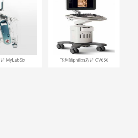
 MyLabSix
飞利浦philips彩超 CV850