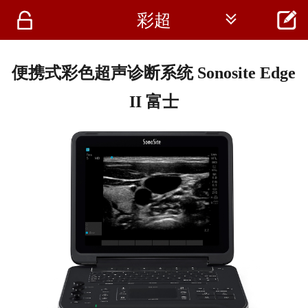




彩超
首页
资讯
便携式彩色超声诊断系统 Sonosite Edge
仪器
II 富士
医疗资讯