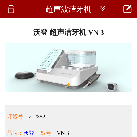




超声波洁牙机
首页
资讯
沃登 超声洁牙机 VN 3
仪器
医疗资讯
订货号：
212352
品牌：
沃登
型号：
VN 3