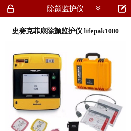




除颤监护仪
首页
资讯
史赛克菲康除颤监护仪 lifepak1000
仪器
医疗资讯