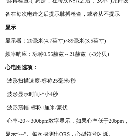
·脉搏检查-(“总是”,“在每次NSA之后”,“从不”)允许设
备在每次电击之后提示脉搏检查，或者从不提示
显示
显示器：20毫米(4.7英寸)×89毫米(3.5英寸)
频率响应：标称0.55赫兹～21赫兹（-3分贝）
心电图选项：
·波形扫描速度-标称25毫米/秒
·波形显示时间-*小4秒
·波形震幅-标称1厘米/豪伏
·心率-20～300bpm数字显示，如果心率低于20bpm，
显示“---”。每次探测出QRS，心型符号闪烁。