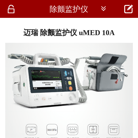




除颤监护仪
首页
资讯
迈瑞 除颤监护仪 uMED 10A
仪器
医疗资讯