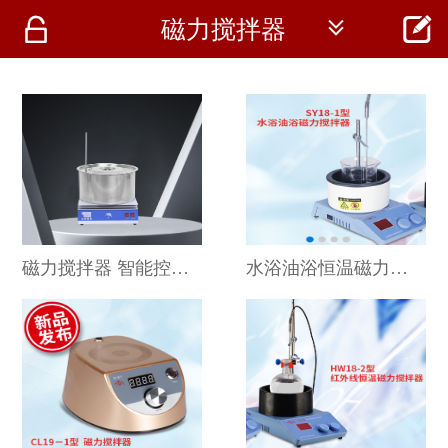




磁力搅拌器
首页
资讯
仪器
医疗资讯
磁力搅拌器 智能控温水油两用机恒温加热 集热式搅拌仪器
水浴油浴恒温磁力搅拌器 SY18-1