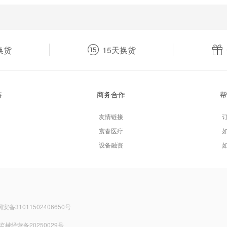
换货
15天换货
持
商务合作
帮
友情链接
寰春医疗
设备融资
备31011502406650号
监械经营备20250029号