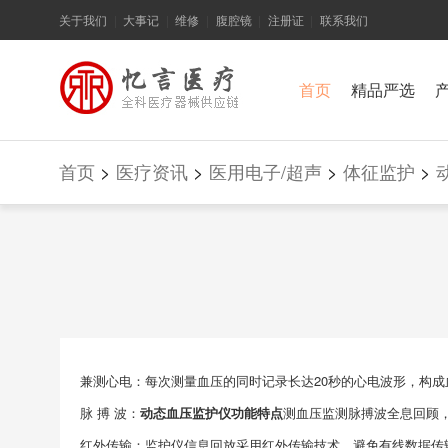
关于我们
大事记
维修
腹腔镜
注册证
联系我们
|
|
|
|
|
首页
精品严选
首页
>
医疗资讯
>
医用电子/超声
>
体征监护
>
兼测心电：每次测量血压的同时记录长达20秒的心电波形，构成
脉 搏 波：
动态血压监护仪功能特点
测血压监测脉搏波全息回顾
红外传输：监护仪信息回放采用红外传输技术，避免有线数据传