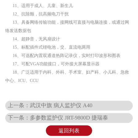
11、适用于成人、儿童、新生儿
12、抗除颤，抗高频电刀干扰
13、具备网络传输功能，接网线可直接与电脑连接，或通过网
络发送数据包
14、超静音，无风扇设计
15、标配插件式锂电池，交、直流电两用
16、可选配内置双通道热阵记录仪，实时打印波形和图表
17、可配VGA功能接口，可外接大屏幕显示器
18、广泛适用于内科、外科、手术室、妇产科、小儿科、急救
中心、
ICU
、
CCU
上一条：武汉中旗 病人监护仪 A40
下一条：多参数监护仪 JRT-9800D 捷瑞泰
返回列表