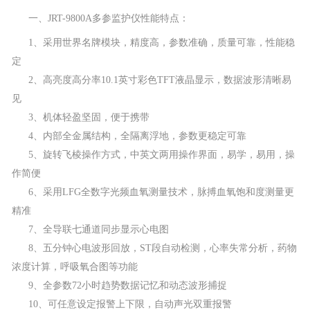
一、
JRT-9800A
多参监护仪性能特点：
1、采用世界名牌模块，精度高，参数准确，质量可靠，性能稳
定
2、高亮度高分率
10.1
英寸彩色
TFT
液晶显示，数据波形清晰易
见
3、机体轻盈坚固，便于携带
4、内部全金属结构，全隔离浮地，参数更稳定可靠
5、旋转飞棱操作方式，中英文两用操作界面，易学，易用，操
作简便
6、采用
LFG
全数字光频血氧测量技术，脉搏血氧饱和度测量更
精准
7、全导联七通道同步显示心电图
8、五分钟心电波形回放，
ST
段自动检测
，心率失常分析，药物
浓度计算，呼吸氧合图等功能
9、全参数
72
小时趋势数据记忆和动态波形捕捉
10、可任意设定报警上下限，自动声光双重报警