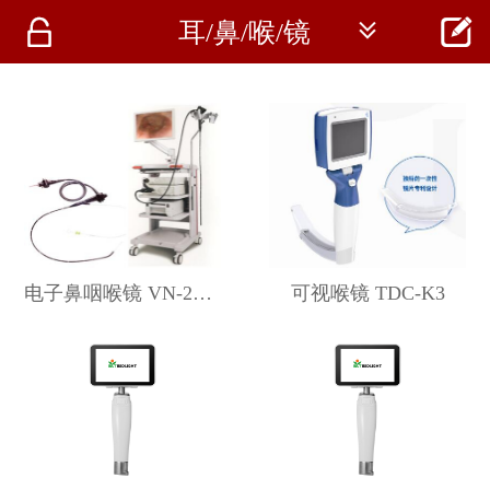




耳/鼻/喉/镜
首页
资讯
仪器
医疗资讯
电子鼻咽喉镜 VN-2600
可视喉镜 TDC-K3