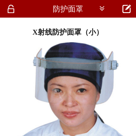




防护面罩
首页
资讯
X射线防护面罩（小）
仪器
医疗资讯