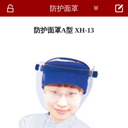




防护面罩
首页
资讯
防护面罩A型 XH-13
仪器
医疗资讯