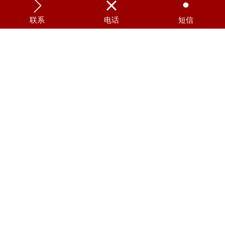



联系
电话
短信
全身心肺复苏模拟人
避孕套练习模型 KAS-B1
妇科上环、取环训练模型 KAS-G603
双胎产前检查模拟训练系统 KAS-G114