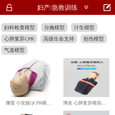




妇产/急救训练
首页
资讯
妇科检查模型
分娩模型
计生模型
仪器
心肺复苏CPR
高级生命支持
创伤模型
医疗资讯
气道模型
挪度 小安妮QCPR模型 124-01650
博友 心肺复苏模拟人 B0U/CPR100