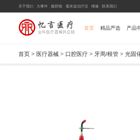
关于我们
|
大事件
|
腹腔镜
|
毫米波治疗仪
|
维修
|
联系我们
首页
精品严选
产品
首页
>
医疗器械
>
口腔医疗
>
牙周/根管
>
光固