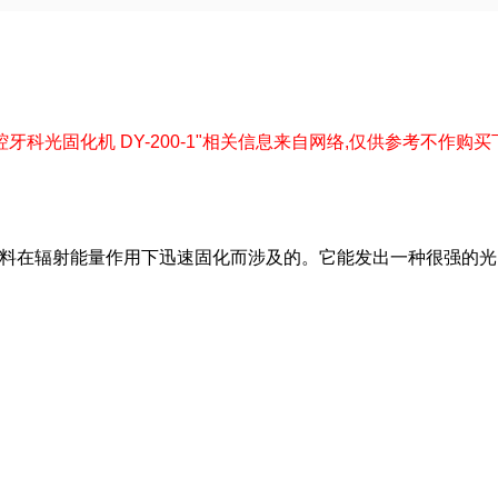
以下"口腔牙科光固化机 DY-200-1"相关信息来自网络,仅供参考不作购买下单依据
材料在辐射能量作用下迅速固化而涉及的。它能发出一种很强的