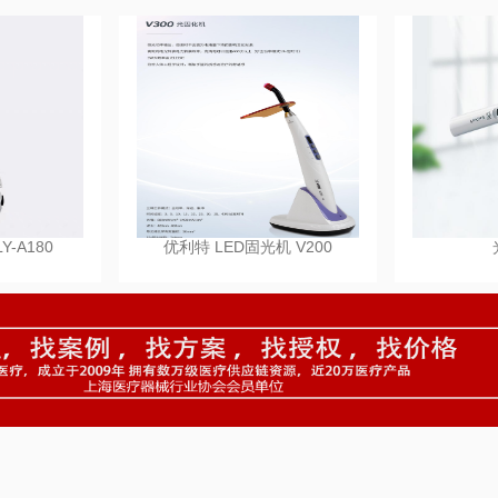
-A180
优利特 LED固光机 V200