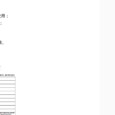
使用；
；
准。