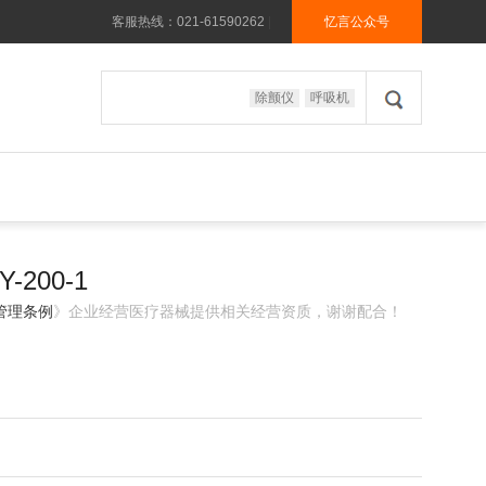
客服热线：021-61590262
|
忆言公众号
除颤仪
呼吸机
200-1
管理条例
》企业经营医疗器械提供相关经营资质，谢谢配合！