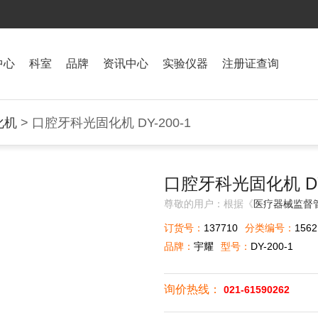
中心
科室
品牌
资讯中心
实验仪器
注册证查询
化机
> 口腔牙科光固化机 DY-200-1
口腔牙科光固化机 DY-
尊敬的用户：根据《
医疗器械监督
订货号：
137710
分类编号：
1562
品牌：
宇耀
型号：
DY-200-1
询价热线：
021-61590262