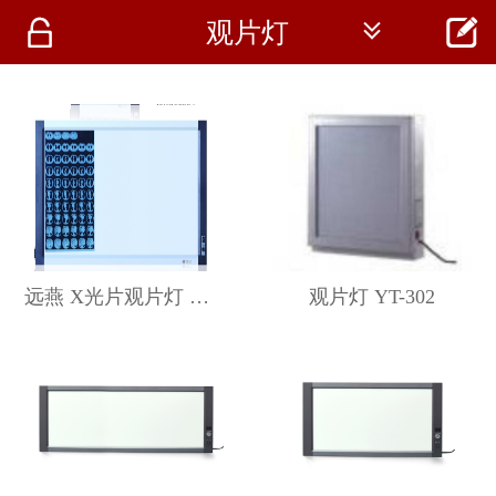




观片灯
首页
资讯
仪器
医疗资讯
远燕 X光片观片灯 YG-2C
观片灯 YT-302