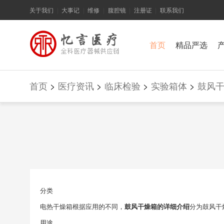
关于我们
大事记
维修
腹腔镜
注册证
联系我们
|
|
|
|
|
首页
精品严选
首页
>
医疗资讯
>
临床检验
>
实验箱体
>
鼓风
分类
电热干燥箱根据应用的不同，
鼓风干燥箱的详细介绍
分为鼓风干
用途