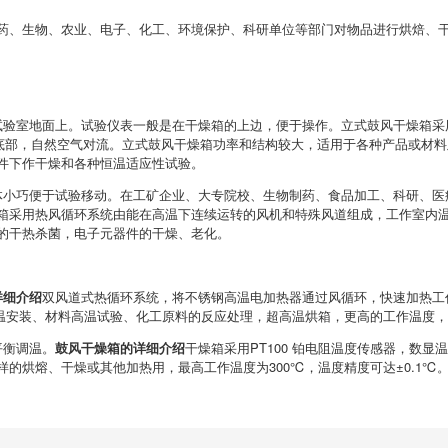
药、生物、农业、电子、化工、环境保护、科研单位等部门对物品进行烘焙、
试验室地面上。试验仪表一般是在干燥箱的上边，便于操作。立式鼓风干燥箱采
的底部，自然空气对流。立式鼓风干燥箱功率和结构较大，适用于各种产品或材
件下作干燥和各种恒温适应性试验。
体小巧便于试验移动。在工矿企业、大专院校、生物制药、食品加工、科研、医
箱采用热风循环系统由能在高温下连续运转的风机和特殊风道组成，工作室内
的干热杀菌，电子元器件的干燥、老化。
详细介绍
双风道式热循环系统，将不锈钢高温电加热器通过风循环，快速加热工
加温安装、材料高温试验、化工原料的反应处理，超高温烘箱，更高的工作温度
平衡调温。
鼓风干燥箱的详细介绍
干燥箱采用PT100 铂电阻温度传感器，数
的烘熔、干燥或其他加热用，最高工作温度为300℃，温度精度可达±0.1