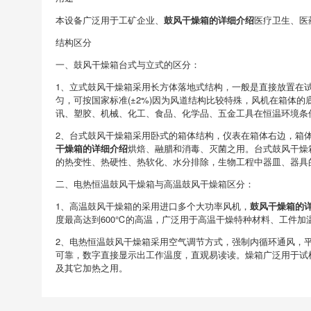
本设备广泛用于工矿企业、
鼓风干燥箱的详细介绍
医疗卫生、医
结构区分
一、鼓风干燥箱台式与立式的区分：
1、立式鼓风干燥箱采用长方体落地式结构，一般是直接放置在
匀，可按国家标准(±2%)因为风道结构比较特殊，风机在箱体
讯、塑胶、机械、化工、食品、化学品、五金工具在恒温环境条
2、台式鼓风干燥箱采用卧式的箱体结构，仪表在箱体右边，箱
干燥箱的详细介绍
烘焙、融腊和消毒、灭菌之用。台式鼓风干燥
的热变性、热硬性、热软化、水分排除，生物工程中器皿、器具
二、电热恒温鼓风干燥箱与高温鼓风干燥箱区分：
1、高温鼓风干燥箱的采用进口多个大功率风机，
鼓风干燥箱的
度最高达到600℃的高温，广泛用于高温干燥特种材料、工件
2、电热恒温鼓风干燥箱采用空气调节方式，强制内循环通风，
可靠，数字直接显示出工作温度，直观易读读。燥箱广泛用于试样
及其它加热之用。