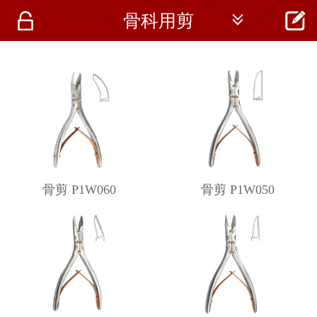




骨科用剪
首页
资讯
仪器
医疗资讯
骨剪 P1W060
骨剪 P1W050