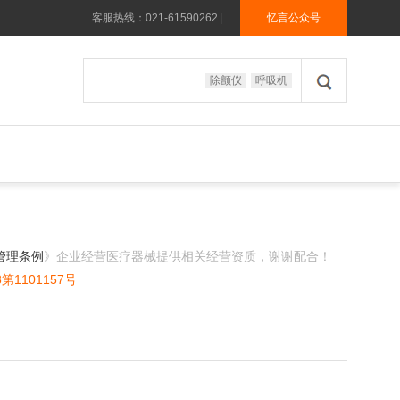
客服热线：021-61590262
|
忆言公众号
除颤仪
呼吸机
管理条例
》企业经营医疗器械提供相关经营资质，谢谢配合！
1101157号