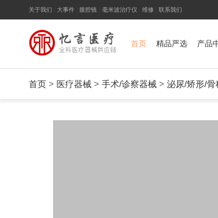
关于我们
|
大事件
|
腹腔镜
|
毫米波治疗仪
|
维修
|
联系我们
首页
精品严选
产品
首页
>
医疗器械
>
手术/诊察器械
>
泌尿/矫形/骨