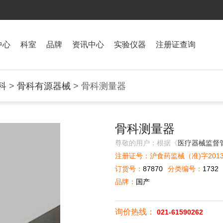
中心
科室
品牌
资讯中心
实验仪器
注册证查询
科
>
骨科有源器械
> 骨科测量器
骨科测量器
尊敬的用户：根据《
医疗器械监督
注册证号：沪食药监械（准)字2013第
订货号：
87870
分类编号：
1732
品牌：
国产
询价热线：
021-61590262