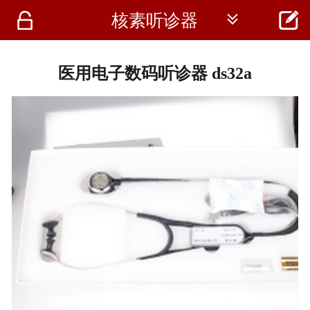




核素听诊器
首页
资讯
医用电子数码听诊器 ds32a
仪器
医疗资讯