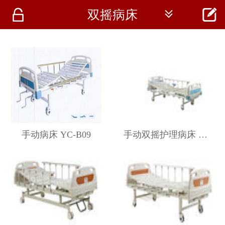




双摇病床
首页
资讯
仪器
医疗资讯
手动病床 YC-B09
手动双摇护理病床 ALK06-A232BL-C