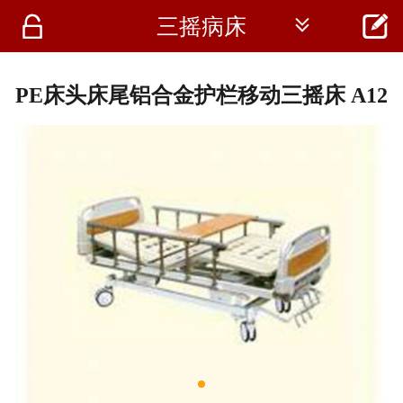




三摇病床
首页
资讯
PE床头床尾铝合金护栏移动三摇床 A12
仪器
医疗资讯