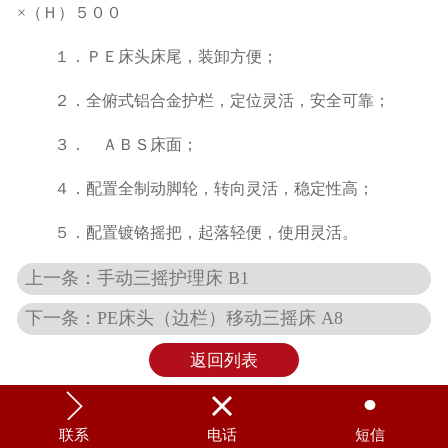
×（Ｈ）５００
１．ＰＥ床头床尾，装卸方便；
２．全俯式铝合金护栏，定位灵活，安全可靠；
３． ＡＢＳ床面；
４．配置全制动脚轮，转向灵活，稳定性高；
５．配置镀铬摇把，起落轻便，使用灵活。
上一条：手动三摇护理床 B1
下一条：PE床头（边栏）移动三摇床 A8
返回列表



联系
电话
短信