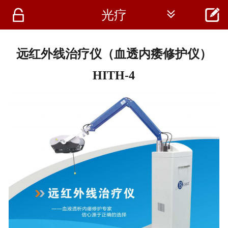




光疗
首页
资讯
远红外线治疗仪（血透内痿修护仪）
仪器
HITH-4
医疗资讯