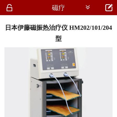




磁疗
首页
资讯
日本伊藤磁振热治疗仪 HM202/101/204
仪器
型
医疗资讯