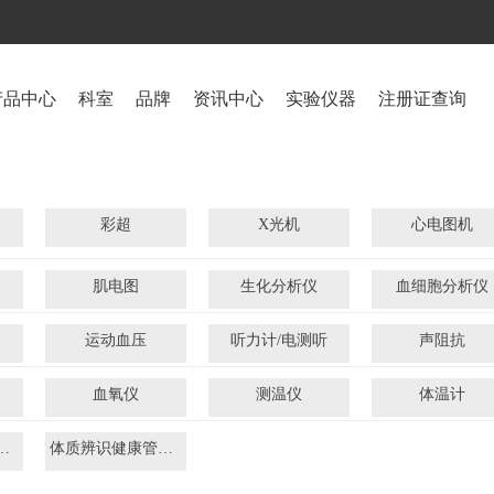
产品中心
科室
品牌
资讯中心
实验仪器
注册证查询
彩超
X光机
心电图机
肌电图
生化分析仪
血细胞分析仪
运动血压
听力计/电测听
声阻抗
血氧仪
测温仪
体温计
皮功能检测仪
体质辨识健康管理系统