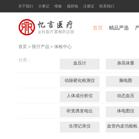
关于我们
|
大事记
|
维修
|
腹腔镜
|
注册证
|
联系我们
首页
精品严选
首页
>
医疗产品
>
体检中心
分类：
血压计
身高体重
动脉硬化检测仪
脑电图
人体成分析仪
动态血压
听觉诱发电位
体电图仪
生理记录仪
血管内