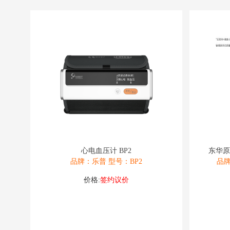
心电血压计 BP2
东华原
品牌：乐普 型号：BP2
品牌
价格:
签约议价