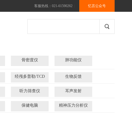
客服热线：021-61590262
|
忆言公众号
骨密度仪
肺功能仪
经颅多普勒/TCD
生物反馈
听力筛查仪
耳声发射
保健电脑
精神压力分析仪