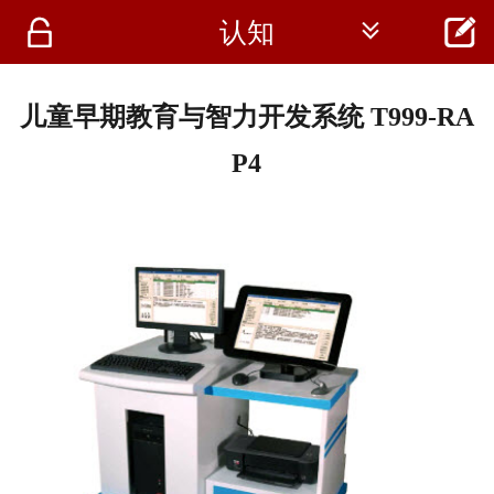




认知
首页
资讯
儿童早期教育与智力开发系统 T999-RA
仪器
P4
医疗资讯