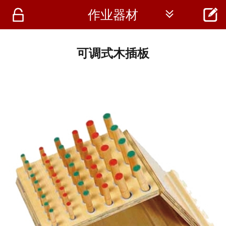




作业器材
首页
资讯
可调式木插板
仪器
医疗资讯