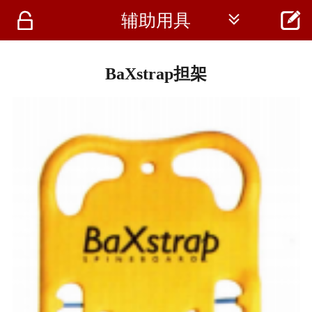




辅助用具
首页
资讯
BaXstrap担架
仪器
医疗资讯