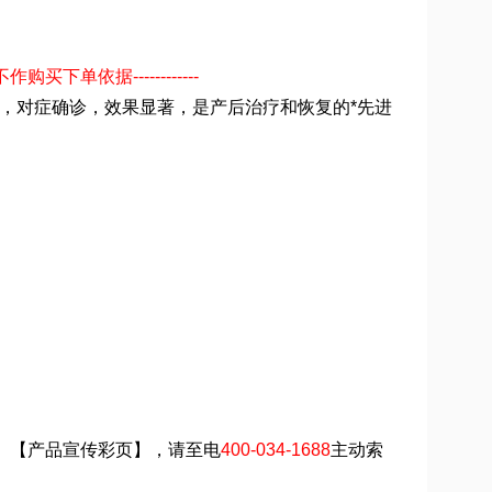
买下单依据------------
模式，对症确诊，效果显著，是产后治疗和恢复的*先进
】、【产品宣传彩页】，请至电
400-034-1688
主动索