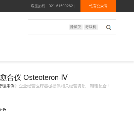
客服热线：021-61590262
|
忆言公众号
除颤仪
呼吸机
 Osteoteron-Ⅳ
管理条例
》企业经营医疗器械提供相关经营资质，谢谢配合！
n-Ⅳ