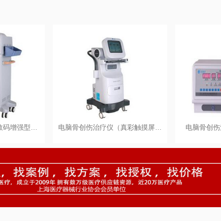
数码增强型…
电脑骨创伤治疗仪（真彩触摸屏…