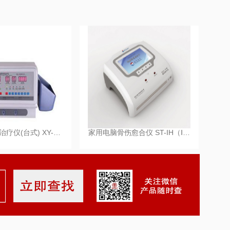
电脑骨创伤治疗仪(台式) XY-…
家用电脑骨伤愈合仪 ST-IH（Ⅰ…