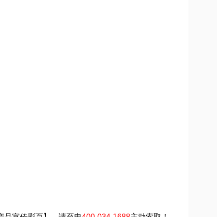
【产品宣传彩页】，请至电
400-034-1688
主动索取！