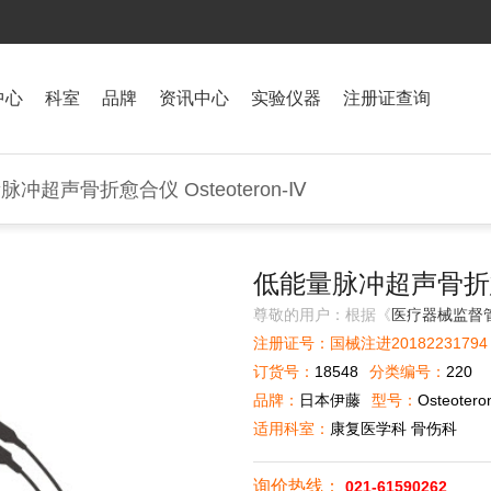
中心
科室
品牌
资讯中心
实验仪器
注册证查询
脉冲超声骨折愈合仪 Osteoteron-Ⅳ
低能量脉冲超声骨折愈合仪
尊敬的用户：根据《
医疗器械监督
注册证号：国械注进20182231794
订货号：
18548
分类编号：
220
品牌：
日本伊藤
型号：
Osteotero
适用科室：
康复医学科 骨伤科
询价热线：
021-61590262