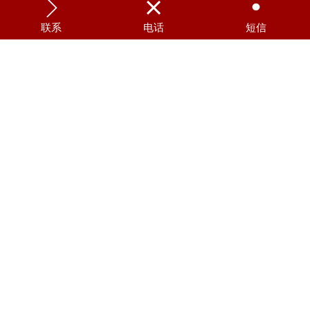



联系
电话
短信
动态心电分析系统 RAC-3003/3012
动态心电分析系统 RAC-2512
心电图机 ECG-2450
多道心电图机 ECG-2250