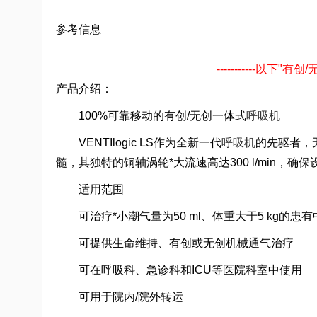
参考信息
-----------以下
产品介绍：
100%可靠移动的有创/无创一体式
呼吸机
VENTIlogic LS作为全新一代
呼吸机
的先驱者，无
髓，其独特的铜轴涡轮*大流速高达300 l/min，
适用范围
可治疗*小潮气量为50 ml、体重大于5 kg的患
可提供生命维持、有创或无创机械通气治疗
可在呼吸科、急诊科和ICU等医院科室中使用
可用于院内/院外转运