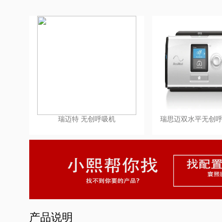
瑞迈特 无创呼吸机
产品说明