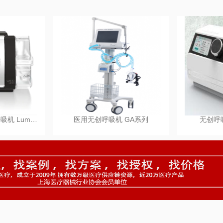
瑞思迈双水平无创呼吸机 Lum…
医用无创呼吸机 GA系列
无创呼吸