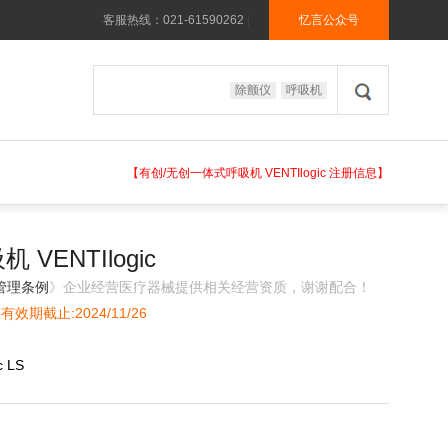
客服热线：021-61590262
|
忆言公众号
除颤仪
呼吸机
【有创/无创一体式呼吸机 VENTIlogic 注册信息】
VENTIlogic
管理条例
》企业经营医疗器械提供相关经营资质，谢谢配合！
效期截止:2024/11/26
c LS