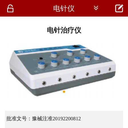




电针仪
首页
资讯
电针治疗仪
仪器
医疗资讯
批准文号：豫械注准20192200812