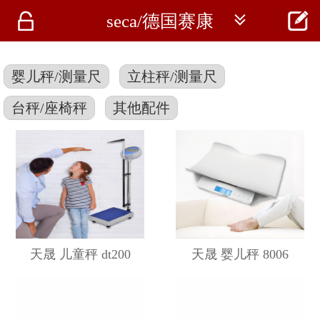




seca/德国赛康
首页
资讯
婴儿秤/测量尺
立柱秤/测量尺
仪器
台秤/座椅秤
其他配件
医疗资讯
天晟 儿童秤 dt200
天晟 婴儿秤 8006