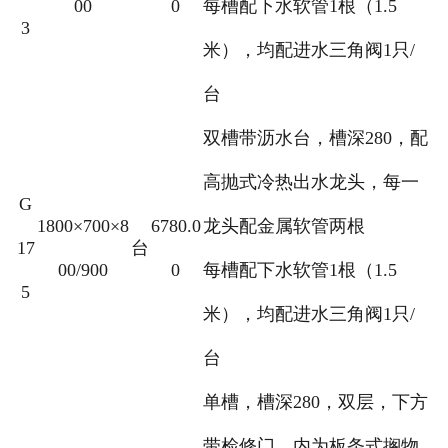
00
0
每槽配下水软管1根（1.5
3
米），均配进水三角阀1只/
台
双槽带沥水台，槽深280，配
高抛式冷热出水龙头，每一
G
1800×700×8
6780.0
龙头配金属软管两根
17
台
00/900
0
每槽配下水软管1根（1.5
5
米），均配进水三角阀1只/
台
单槽，槽深280，双层，下方
带检修门，内为板条式搁物