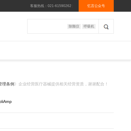
客服热线：021-61590262
|
忆言公众号
除颤仪
呼吸机
管理条例
》企业经营医疗器械提供相关经营资质，谢谢配合！
pliAmp