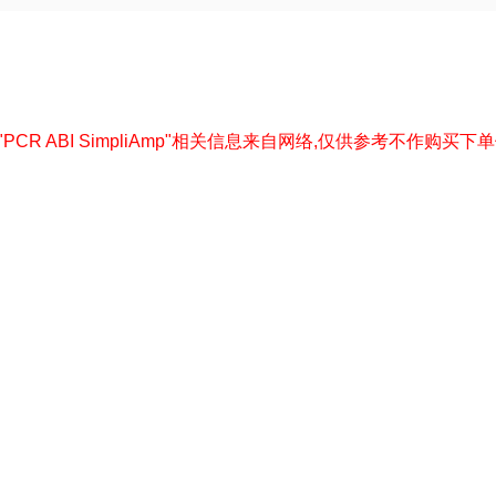
--以下"PCR ABI SimpliAmp"相关信息来自网络,仅供参考不作购买下单依据--