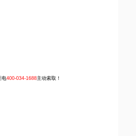
至电
400-034-1688
主动索取！