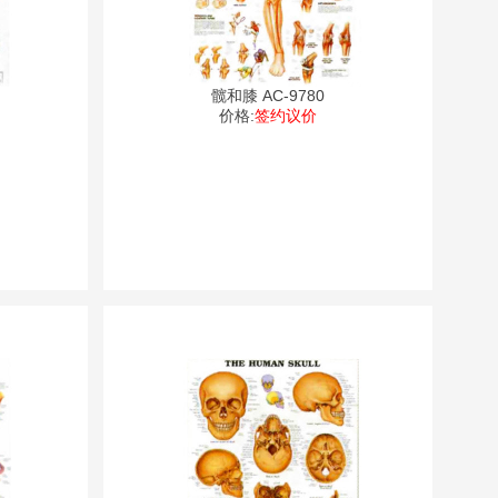
髋和膝 AC-9780
价格:
签约议价