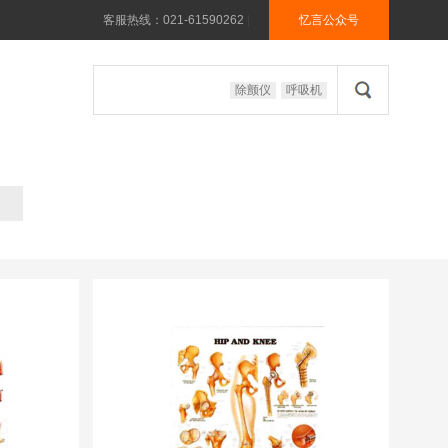
客服热线：021-61590262
|
忆言公众号
除颤仪
呼吸机