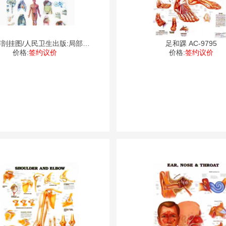
剖挂图/人民卫生出版:局部解
足和踝 AC-9795
价格:
签约议价
剖
价格:
签约议价