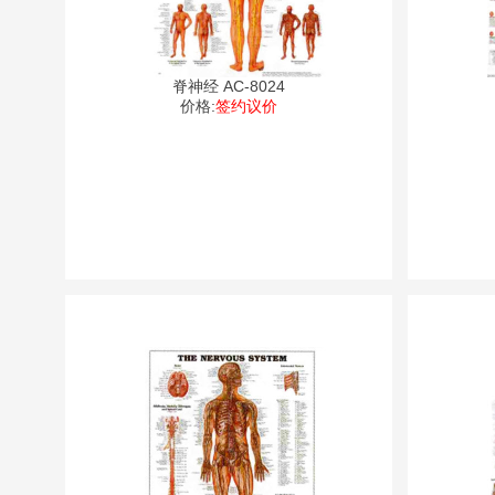
脊神经 AC-8024
价格:
签约议价