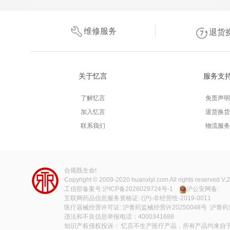
维修服务
退货
关于忆言
服务支
了解忆言
免责声明
加入忆言
退货换货
联系我们
物流服务
合规既生命!
Copyright © 2009-2020
huanxiyl.com
All rights reserved V.
工信部备案号:
沪ICP备2026029724号-1
沪公安网备:
互联网药品信息服务资格证: (沪)-非经营性-2019-0011
医疗器械经营许可证: 沪青药监械经营许20250048号 沪青药
违法和不良信息举报电话：4000341688
知识产权侵权投诉： 忆言不生产医疗产品，所有产品均来自于各