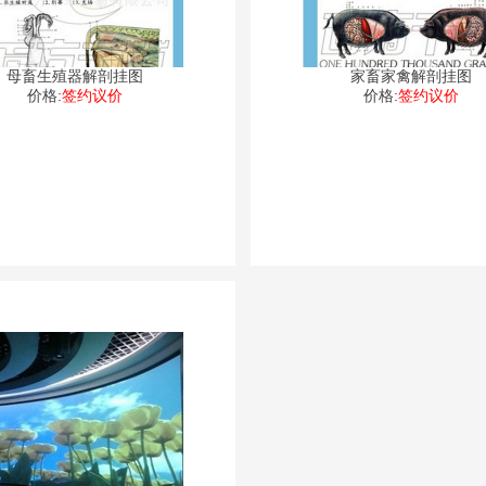
母畜生殖器解剖挂图
家畜家禽解剖挂图
价格:
签约议价
价格:
签约议价