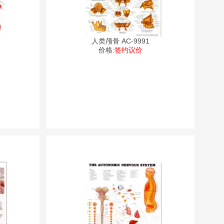
人类颅骨 AC-9991
价格:
签约议价