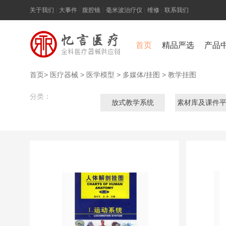
关于我们
|
大事件
|
腹腔镜
|
毫米波治疗仪
|
维修
|
联系我们
首页
精品严选
产品
首页
>
医疗器械
>
医学模型
>
多媒体/挂图
>
教学挂图
分类：
放式教学系统