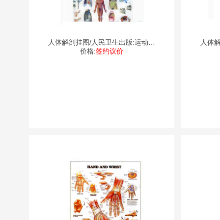
人体解剖挂图/人民卫生出版:运动系
人体解
价格:
签约议价
统