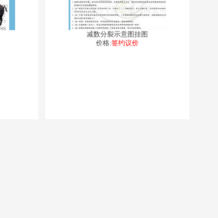
减数分裂示意图挂图
价格:
签约议价