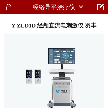




经络导平治疗仪
首页
资讯
Y-ZLD1D 经颅直流电刺激仪 羽丰
仪器
医疗资讯