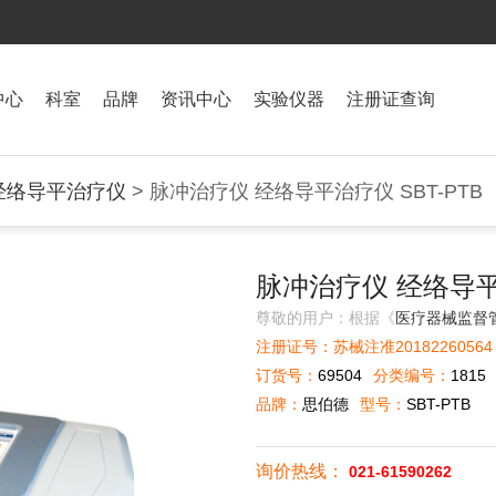
中心
科室
品牌
资讯中心
实验仪器
注册证查询
经络导平治疗仪
> 脉冲治疗仪 经络导平治疗仪 SBT-PTB
脉冲治疗仪 经络导平治
尊敬的用户：根据《
医疗器械监督
注册证号：苏械注准20182260564 
订货号：
69504
分类编号：
1815
品牌：
思伯德
型号：
SBT-PTB
询价热线：
021-61590262