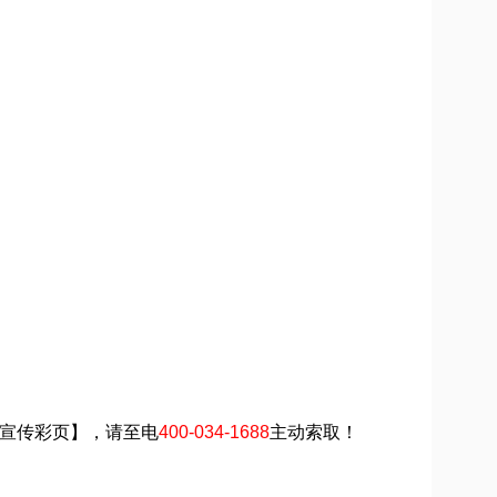
品宣传彩页】，请至电
400-034-1688
主动索取！