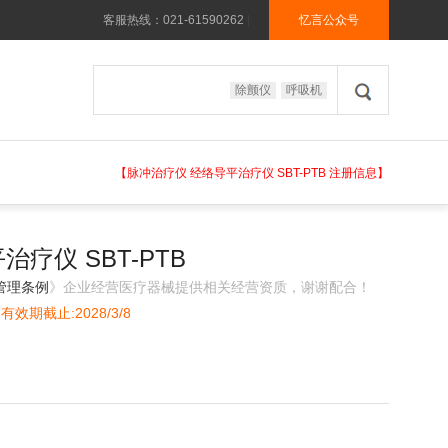
客服热线：021-61590262
|
忆言公众号
除颤仪
呼吸机
【脉冲治疗仪 经络导平治疗仪 SBT-PTB 注册信息】
疗仪 SBT-PTB
管理条例
》企业经营医疗器械提供相关经营资质，谢谢配合！
有效期截止:2028/3/8