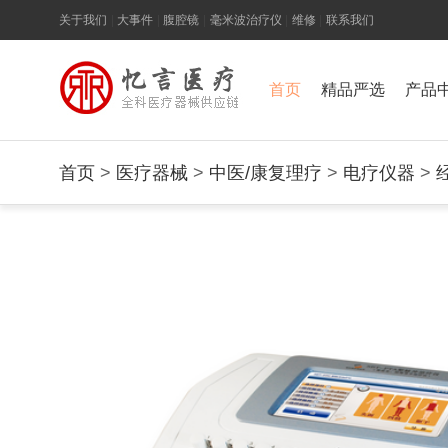
关于我们
|
大事件
|
腹腔镜
|
毫米波治疗仪
|
维修
|
联系我们
首页
精品严选
产品
首页
>
医疗器械
>
中医/康复理疗
>
电疗仪器
>