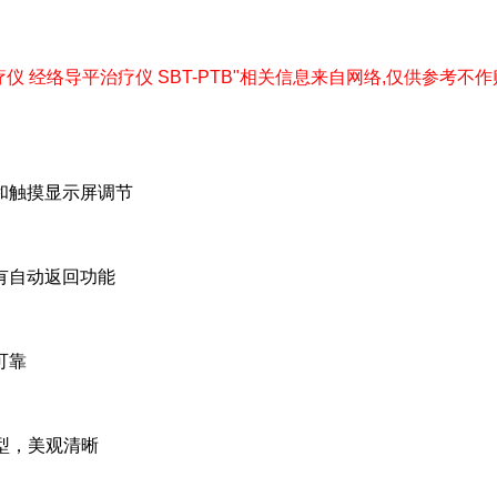
"脉冲治疗仪 经络导平治疗仪 SBT-PTB"相关信息来自网络,仅供参考不作购买下单
和触摸显示屏调节
有自动返回功能
可靠
型，美观清晰