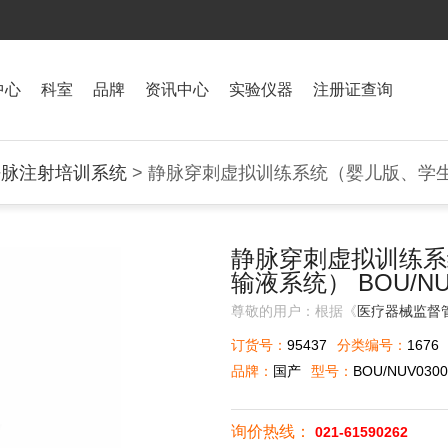
中心
科室
品牌
资讯中心
实验仪器
注册证查询
静脉注射培训系统
> 静脉穿刺虚拟训练系统（婴儿版、学
静脉穿刺虚拟训练系
输液系统） BOU/NUV
尊敬的用户：根据《
医疗器械监督
订货号：
95437
分类编号：
1676
品牌：
国产
型号：
BOU/NUV030
询价热线：
021-61590262