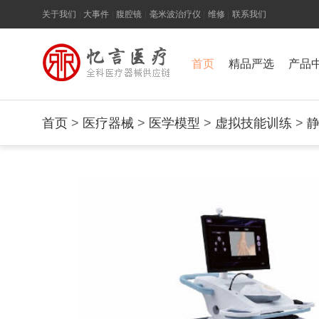
关于我们
|
大事件
|
腹腔镜
|
毫米波治疗仪
|
维修
|
联系我们
首页
精品严选
产品
首页
>
医疗器械
>
医学模型
>
虚拟技能训练
>
BOU/NUV0300005ACC