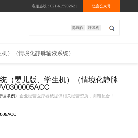
客服热线：021-61590262
|
忆言公众号
除颤仪
呼吸机
生机）（情境化静脉输液系统）
统（婴儿版、学生机）（情境化静脉
0300005ACC
管理条例
》企业经营医疗器械提供相关经营资质，谢谢配合！
0005ACC