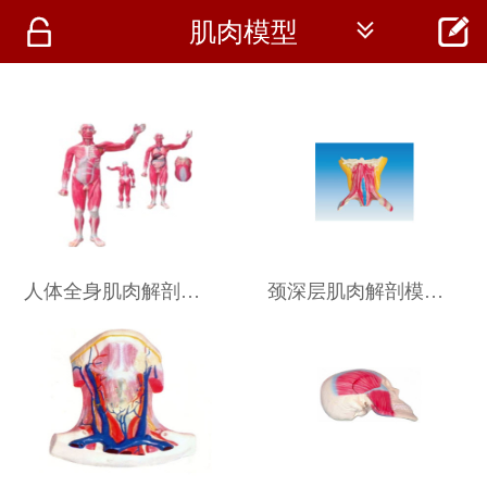




肌肉模型
首页
资讯
仪器
医疗资讯
人体全身肌肉解剖附内脏模型 RY-A1031
颈深层肌肉解剖模型 YJ/JJ1289