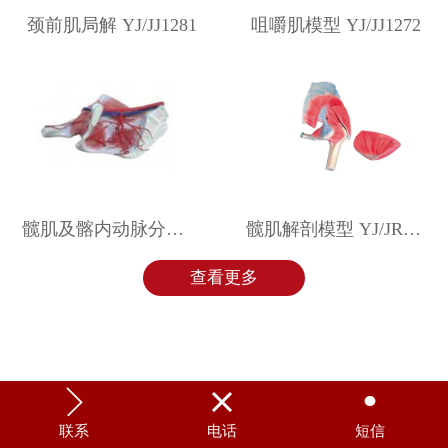
颈前肌局解 YJ/JJ1281
咀嚼肌模型 YJ/JJ1272
髋肌及髂内动脉分布模型 YJ/JR030
髋肌解剖模型 YJ/JR029
查看更多



联系
电话
短信