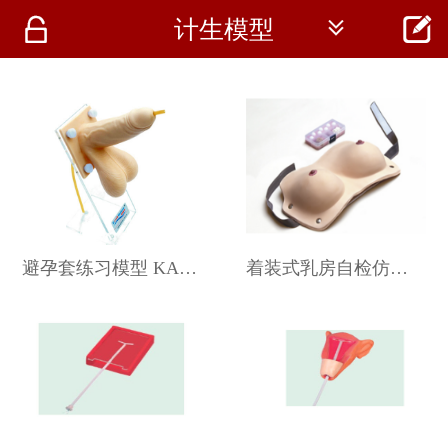




计生模型
首页
资讯
仪器
医疗资讯
避孕套练习模型 KAS-B1
着装式乳房自检仿真模型 JC-F82001