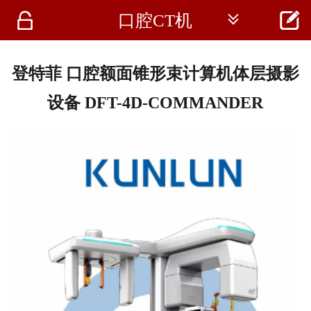




口腔CT机
首页
资讯
登特菲 口腔额面锥形束计算机体层摄影
仪器
设备 DFT-4D-COMMANDER
医疗资讯