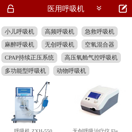




医用呼吸机
首页
资讯
小儿呼吸机
高频呼吸机
急救呼吸机
仪器
麻醉呼吸机
无创呼吸机
空氧混合器
医疗资讯
CPAP持续正压系统
高压氧舱气控呼吸机
多功能型呼吸机
动物呼吸机
呼吸机 ZXH-550
无创呼吸治疗仪 Flexo ST25H 凯迪泰