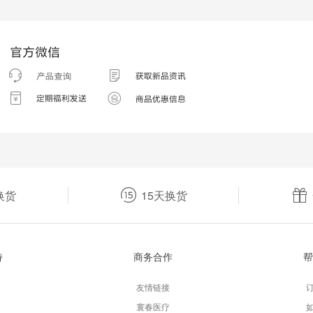
换货
15天换货
持
商务合作
帮
友情链接
寰春医疗