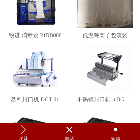
锐进 消毒盒 PJDB008
低温等离子包装袋
塑料封口机 DGT-01
不锈钢封口机（DGF-M）



联系
电话
短信