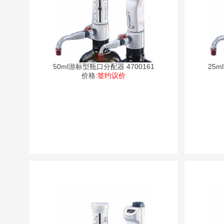
50ml游标型瓶口分配器 4700161
25m
价格:
签约议价