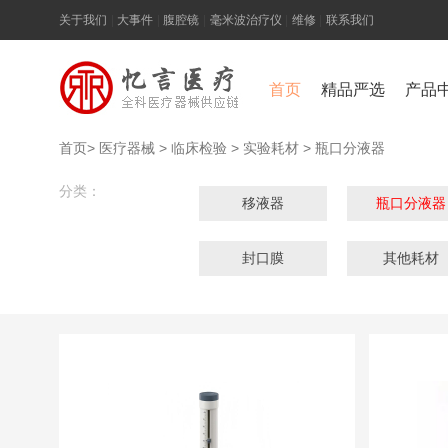
关于我们
|
大事件
|
腹腔镜
|
毫米波治疗仪
|
维修
|
联系我们
首页
精品严选
产品
首页
>
医疗器械
>
临床检验
>
实验耗材
>
瓶口分液器
分类：
移液器
瓶口分液器
封口膜
其他耗材