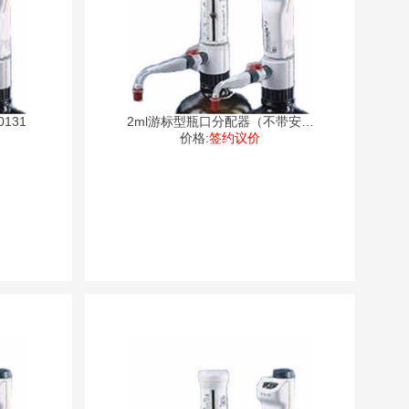
131
2ml游标型瓶口分配器（不带安全
价格:
阀）
签约议价