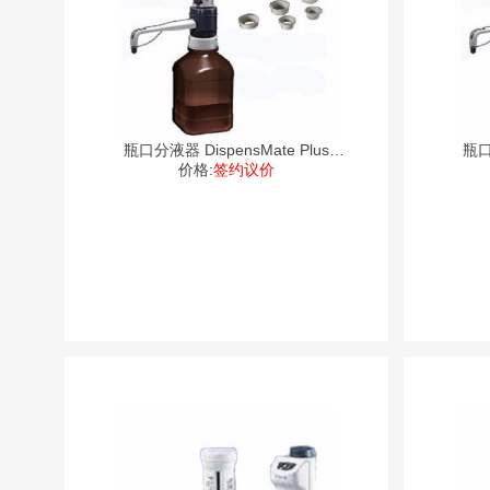
瓶口分液器 DispensMate Plus
瓶口
价格:
73110
签约议价