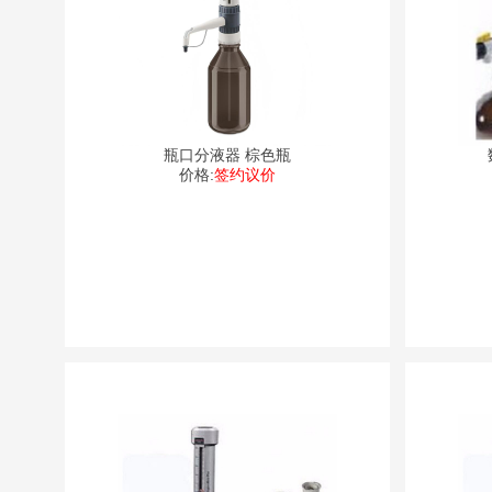
瓶口分液器 棕色瓶
价格:
签约议价