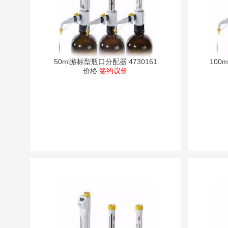
50ml游标型瓶口分配器 4730161
100
价格:
签约议价