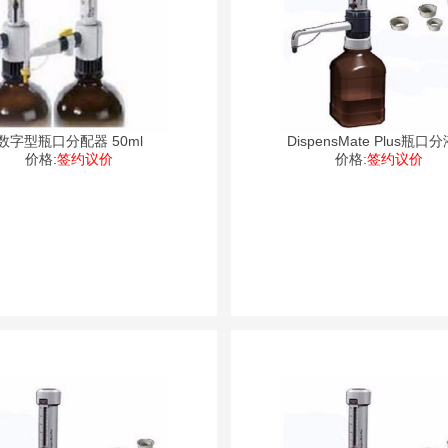
数字型瓶口分配器 50ml
DispensMate Plus瓶口
价格:
签约议价
价格:
2.5~25
签约议价