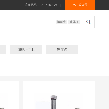
客服热线：021-61590262
|
忆言公众号
除颤仪
呼吸机
细胞培养皿
冻存管