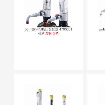
50ml数字型瓶口分配器 4700361
5m
价格:
签约议价