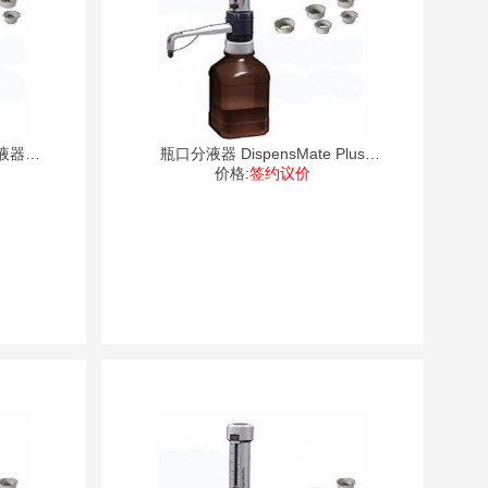
分液器
瓶口分液器 DispensMate Plus
价格:
73110
签约议价