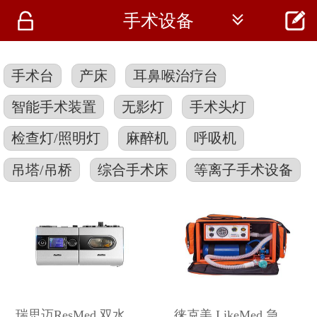




手术设备
首页
资讯
手术台
产床
耳鼻喉治疗台
仪器
智能手术装置
无影灯
手术头灯
医疗资讯
检查灯/照明灯
麻醉机
呼吸机
吊塔/吊桥
综合手术床
等离子手术设备
瑞思迈ResMed 双水平正压通气呼吸机 S9 Auto25
徕克美 LikeMed 急救转运呼吸机 南海系列 EV12