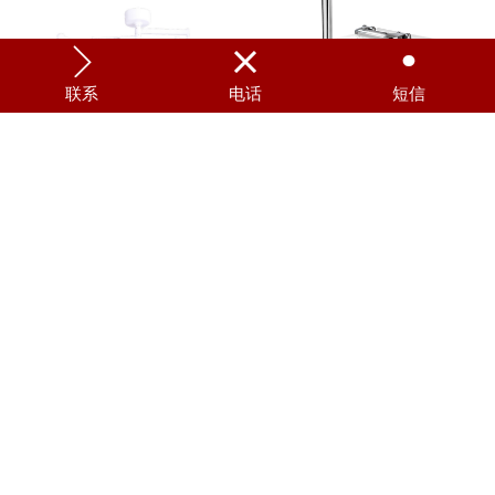



联系
电话
短信
康尔健LED手术无影灯 KDLED5/3
安保 小儿持续正压通气系统 68C
呼吸机 Boaray3000D/C
呼吸机 Boaray2000D/C